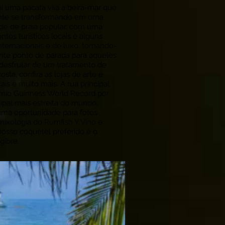
oi uma pacata vila à beira-mar que
nte se transformando em uma
de de praia popular, com uma
tos turísticos locais e alguns
nternacionais e de luxo, tornando-
nte ponto de parada para aqueles
desfrutar de um tratamento de
costa, confira as lojas de arte e
ais e muito mais. A rua principal
mio Guinness World Record por
cipal mais estreita do mundo,
uma oportunidade para fotos
mixologia do Rumfish Y Vino é
nosso coquetel preferido é o
gibre.