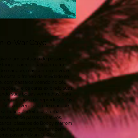
an-o-War Caye
ye é um santuário de pássaros
 longe, parece qualquer outra
 de mangue, mas conforme você
 costa, o frenesi da atividade se
te, com pássaros voando no céu
reções ... e os caras exibindo suas
flando suas bolsas vermelhas) para
urante a época de reprodução. Os
ferentes de vegetação de mangue
santuário perfeito para uma
espécies de pássaros nativos,
icanos, pássaros do Booby marrom
 de fragata magnífica (também
omo pássaros Man-O-War).