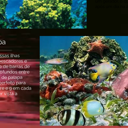
um gerador, o qu
após um dia na 
coa
sas ilhas
pescadores e
o de barras de
profundos entre
s de palapa
erfeito para
vre e 9 em cada
 vista a