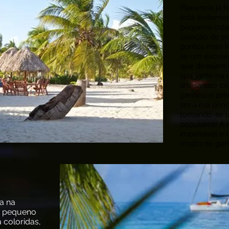
Placencia já f
está lentame
pequena cida
coleção de pon
pontos mais i
se um excele
que desejam 
spa, jante na 
artesanato loc
ganhou o prê
ser a rua prin
tornando-se 
populares! A 
imperdível e 
mojito de gen
a na
um pequeno
 coloridas,