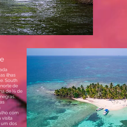
ye
vada
as ilhas
ze. South
 norte de
na de ¼ de
 negras,
as
a
gulho com
visita
, um dos