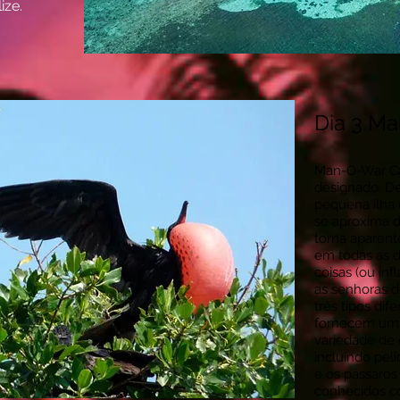
ize.
Dia 3 M
Man-O-War Ca
designado. De
pequena ilha
se aproxima da
torna aparen
em todas as di
coisas (ou in
as senhoras d
três tipos di
fornecem um 
variedade de 
incluindo pel
e os pássaros
conhecidos c