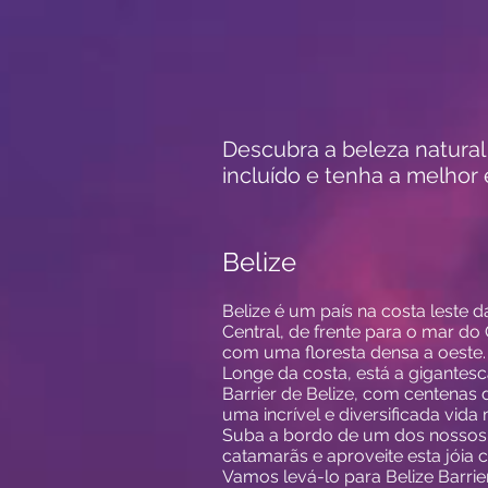
Descubra a beleza natural
incluído e tenha a melhor 
Belize
Belize é um país na costa leste 
Central, de frente para o mar do 
com uma floresta densa a oeste.
Longe da costa, está a gigantesc
Barrier de Belize, com centenas
uma incrível e diversificada vida
Suba a bordo de um dos nossos 
catamarãs e aproveite esta jóia 
Vamos levá-lo para Belize Barrie