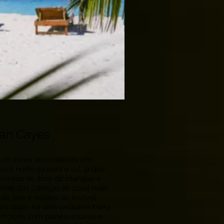
can Cayes
 um ótimo ancoradouro em
ra o norte ou para o sul, já que
condida de ilhas de mangue é
umas das cabeças de coral mais
do país e repleta de incrível
lém disso, há uma pequena barra
unciona com painéis solares e