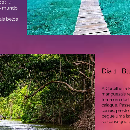
CO, o
do mundo
ais belos
Sul
Dia 1 Bl
A Cordilheira
manguezais re
torna um desti
caiaque. Pass
canais, preste
pegue uma isc
se consegue pe