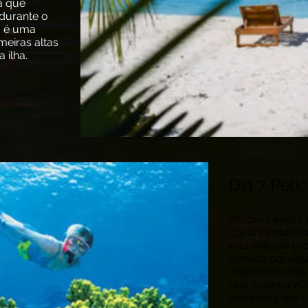
a que
 durante o
e' é uma
meiras altas
 ilha.
Dia 7 Peli
Pelican Cayes é
nossa jornada pa
esta coleção es
cercada por alg
impressionantes 
vida marinha. A
escondida que f