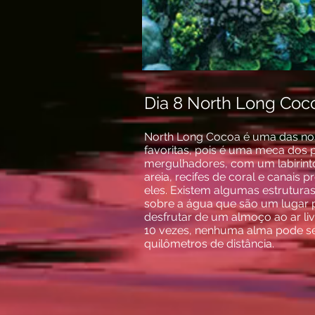
Dia 8 North Long Co
North Long Cocoa é uma das nos
favoritas, pois é uma meca dos 
mergulhadores, com um labirint
areia, recifes de coral e canais 
eles. Existem algumas estrutura
sobre a água que são um lugar p
desfrutar de um almoço ao ar li
10 vezes, nenhuma alma pode ser
quilômetros de distância.