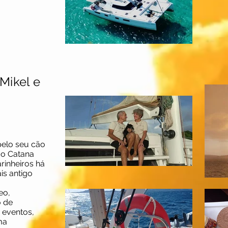
 Mikel e
pelo seu cão
 do Catana
rinheiros há
is antigo
eo,
o de
 eventos,
ma