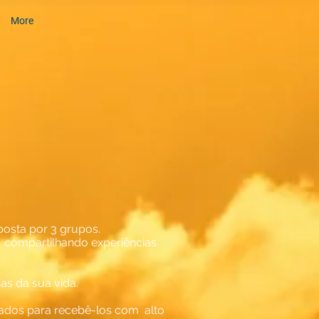
More
osta por 3 grupos.
, compartilhando experiências
as da sua vida.
rados para recebê-los com alto