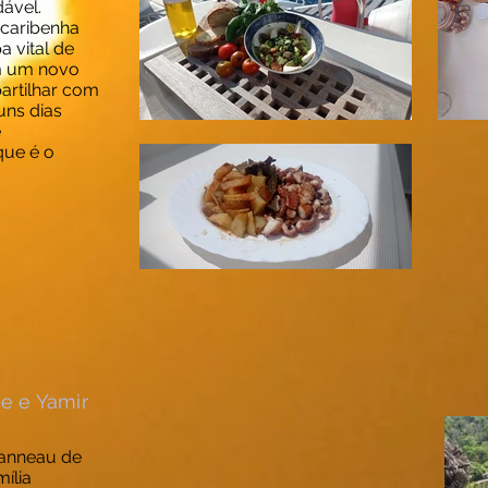
ável.
caribenha
 vital de
m um novo
artilhar com
uns dias
e
que é o
ge e Yamir
eanneau de
ília