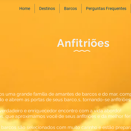
Home
Destinos
Barcos
Perguntas Frequentes
Anfitriões
uma grande família de amantes de barcos e do mar, comp
o e abrem as portas de seus barco,s, tornando-se anfitriões
 verdadeiro e enriquecedor encontro com a vida abordo!
ps, que aproximamos você de seus anfitriões e da melhor féri
s barcos são selecionados com muito carinho e estão prepa