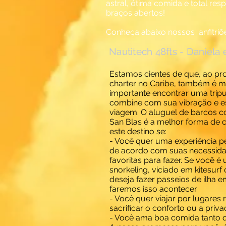
astral, ótima comida e total re
braços abertos!
Conheça abaixo nossos anfitriões
Nautitech 48fts - Daniela 
Estamos cientes de que, ao p
charter no Caribe, também é m
importante encontrar uma trip
combine com sua vibração e es
viagem. O aluguel de barcos 
San Blas é a melhor forma de 
este destino se:
- Você quer uma experiência p
de acordo com suas necessida
favoritas para fazer. Se você é
snorkeling, viciado em kitesurf
deseja fazer passeios de ilha e
faremos isso acontecer.
- Você quer viajar por lugare
sacrificar o conforto ou a priva
- Você ama boa comida tanto q