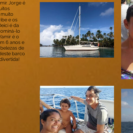
mir. Jorge é
itos
 muito
ibe e os
eici é da
dominá-lo
Yamir é o
em 6 anos e
 belezas de
 deste barco
ivertida!