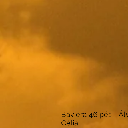
Baviera 46 pés - Ál
Célia