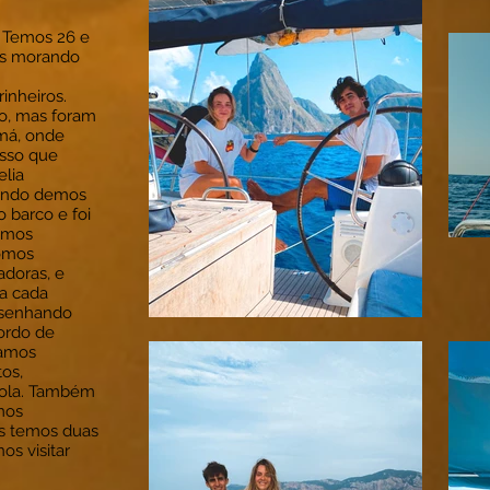
 Temos 26 e
os morando
inheiros.
do, mas foram
amá, onde
isso que
elia
uando demos
o barco e foi
Somos
Somos
adoras, e
a cada
desenhando
bordo de
ramos
tos,
hola. Também
mos
is temos duas
os visitar