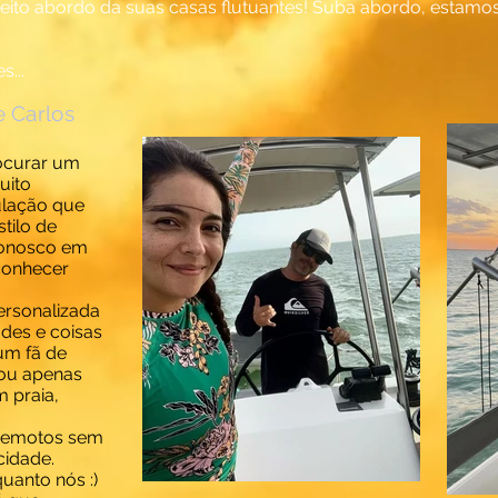
speito abordo da suas casas flutuantes! Suba abordo,
estamos
...
e Carlos
rocurar um
uito
ulação que
tilo de
conosco em
conhecer
ersonalizada
des e coisas
 um fã de
 ou apenas
m praia,
s remotos sem
cidade.
uanto nós :)