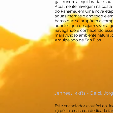
gastronomia equilibrada e saud
Atualmente navegam na costa 
do Panamá, em uma nova etapa
águas mornas o ano todo e e
barco que se propõem a comp
aqueles que desejam viver alg
navegando e conhecendo ess
maravilhoso ambiente natural 
Arquipélago de San Blas. .
Jenneau 43fts - Deici, Jor
Este encantador e autêntico J
13 pés é a casa da dedicada fam