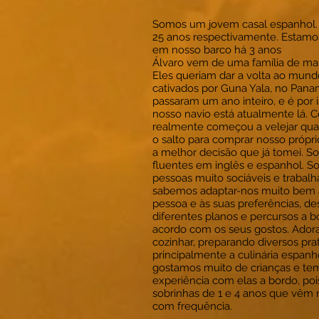
Somos um jovem casal espanhol.
25 anos respectivamente. Estam
em nosso barco há 3 anos
Álvaro vem de uma família de mar
Eles queriam dar a volta ao mun
cativados por Guna Yala, no Pan
passaram um ano inteiro, e é por 
nosso navio está atualmente lá. C
realmente começou a velejar q
o salto para comprar nosso própri
a melhor decisão que já tomei. 
fluentes em inglês e espanhol. 
pessoas muito sociáveis e trabalh
sabemos adaptar-nos muito bem 
pessoa e às suas preferências, 
diferentes planos e percursos a 
acordo com os seus gostos. Ado
cozinhar, preparando diversos pra
principalmente a culinária espan
gostamos muito de crianças e te
experiência com elas a bordo, po
sobrinhas de 1 e 4 anos que vêm n
com frequência.