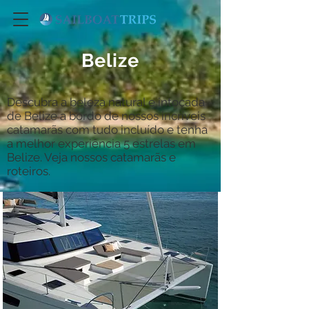
Belize
Descubra a beleza natural e intocada
de Belize a bordo de nossos incríveis
catamarãs com tudo incluído e tenha
a melhor experiência 5 estrelas em
Belize. Veja nossos catamarãs e
roteiros.