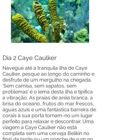
Dia 2 Caye Caulker
Navegue até a tranquila ilha de Caye
Caulker, pesque ao longo do caminho e
desfrute de um mergulho na chegada.
‘Sem camisa, sem sapatos, sem
problemas’ é o lema desta ilha e tipifica
a vibração. As praias de areia branca, a
brisa do oceano, frutos do mar frescos,
águas azuis e uma fantástica barreira de
corais à sua porta tornam-no um lugar
perfeito para relaxar e descontrair. Uma
viagem a Caye Caulker não está
completa sem uma cerveja Belikin no
final da tarde ou um ponche de rum no