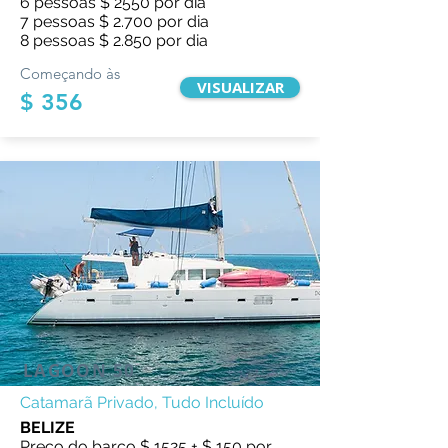
6 pessoas $ 2550 por dia
7 pessoas $ 2.700 por dia
8 pessoas $ 2.850 por dia
Começando às
VISUALIZAR
$ 356
LAGOON 50
Catamarã Privado, Tudo Incluído
BELIZE
Preço do barco $ 1525 + $ 150 por